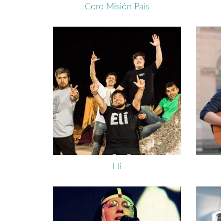
Coro Misión País
Elí