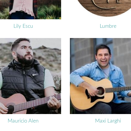
Lily Escu
Lumbre
Mauricio Alen
Maxi Larghi