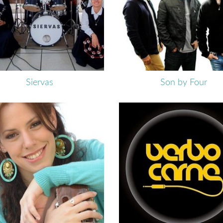
Siervas
Son by Four