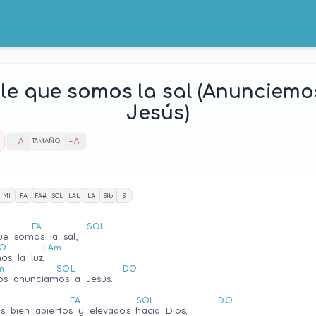
le que somos la sal (Anunciemo
Jesús)
- A
TAMAÑO
+ A
MI
FA
FA#
SOL
LAb
LA
SIb
SI
FA
SOL
le que somos la sal,
O
LAm
s la luz,
m
SOL
DO
os anunciamos a Jesús.
O
FA
SOL
DO
s bien abiertos y elevados hacia Dios,