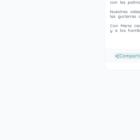
con las palma
Nuestras vid
las guitarras
Con Marí­a c
y a los homb
Compart