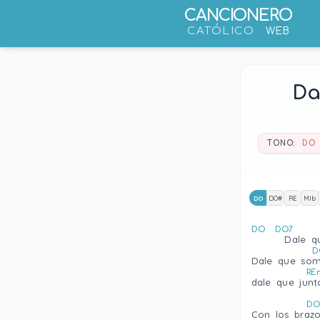
CANCIONERO
CATÓLICO
WEB
Da
TONO:
DO
DO
DO#
RE
MIb
DO
DO7
      Da
D
Dale que somo
RE
dale que junt
D
Con los brazo