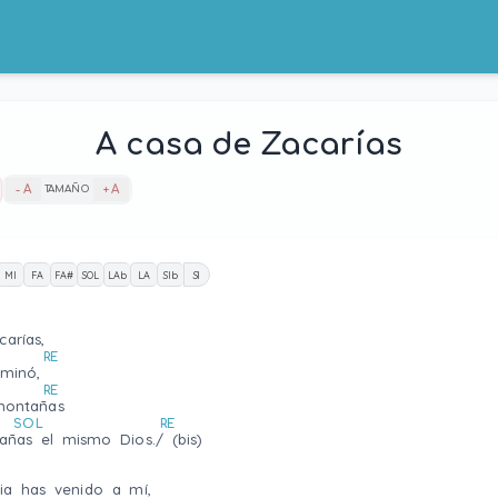
A casa de Zacarí­as
- A
TAMAÑO
+ A
MI
FA
FA#
SOL
LAb
LA
SIb
SI
rí­as,
RE
aminó,
RE
montañas
SOL
RE
añas el mismo Dios./ (bis)
ia has venido a mí­,