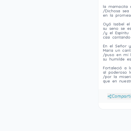
la mamacita d
/Dichosa sea
en la promesa
Oyó Isabel el
su seno se e
/y el Espí­rit
casi cantando
En el Señor 
Marí­a un can
/puso en mí­ 
su humilde es
Fortaleció a l
al poderoso l
/por la miseri
que en nuestr
Compart