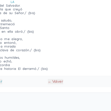
LA
el Salvador.
 la que creyó
 de su Señor./ (bis)
 saludo,
stremeció
u Santo
 en ella obró./ (bis)
yo me alegro,
to entonó,
la mirada
clava de corazón./ (bis)
os humildes,
o echó,
cordia
a historia El derramó./ (bis)        
ir
← Volver