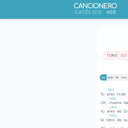
CANCIONERO
CATÓLICO
WEB
TONO:
DO
DO
DO#
RE
MIb
DO
Tu eres toda
SOL
Oh, madre de
LAm
Tu eres de Di
SOL
la obra de s