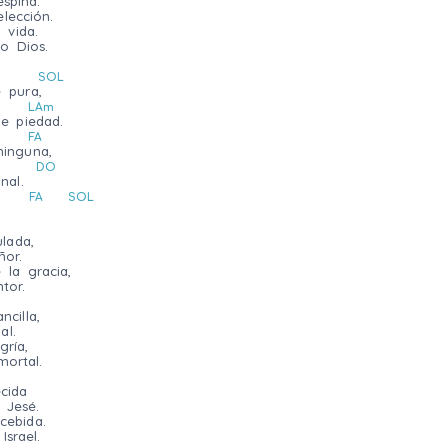
spina.
lección.
 vida.
no Dios.
SOL
e pura,
LAm
e piedad.
FA
ninguna,
DO
nal.
m
FA
SOL
lada,
ñor.
 la gracia,
tor.
ncilla,
al.
rí­a,
mortal.
ecida
 Jesé.
cebida.
Israel.