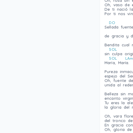
Oh, rosa sin e
Oh, vaso de e
De ti nació la
Por ti nos vi
DO
Sellada fuent
de gracia y d
Bendita cual 
SOL
sin culpa origi
SOL
LA
Marí­a, Marí­a.
Pureza inmacu
espejo del Se
Oh, fuente de
unida al reden
Belleza sin ma
encanto virgin
Tu eres la aleg
la gloria del 
Oh, vara flor
del tronco de
En gracia con
Oh, gloria de 