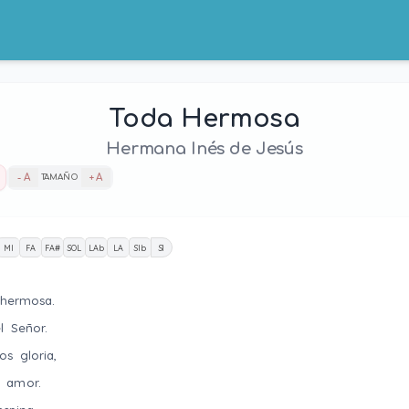
Toda Hermosa
Hermana Inés de Jesús
- A
TAMAÑO
+ A
MI
FA
FA#
SOL
LAb
LA
SIb
SI
 hermosa.
l Señor.
os gloria,
u amor.