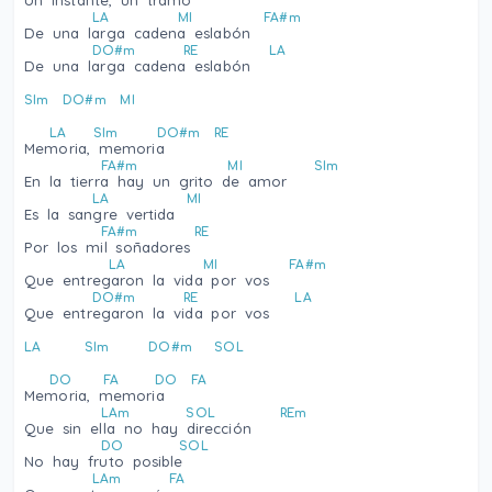
LA
MI
FA#m
De una larga cadena eslabón
DO#m
RE
LA
De una larga cadena eslabón
SIm
DO#m
MI
LA
SIm
DO#m
RE
Memoria, memoria
FA#m
MI
SIm
En la tierra hay un grito de amor
LA
MI
Es la sangre vertida
FA#m
RE
Por los mil soñadores
LA
MI
FA#m
Que entregaron la vida por vos
DO#m
RE
LA
Que entregaron la vida por vos
LA
SIm
DO#m
SOL
DO
FA
DO
FA
Memoria, memoria
LAm
SOL
REm
Que sin ella no hay dirección
DO
SOL
No hay fruto posible
LAm
FA