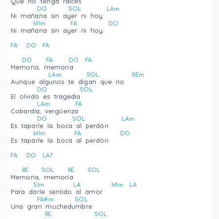
Que no tenga raíces
DO
SOL
LAm
Ni mañana sin ayer ni hoy
MIm
FA
DO
Ni mañana sin ayer ni hoy.
FA
DO
FA
DO
FA
DO
FA
Memoria, memoria
LAm
SOL
REm
Aunque algunos te digan que no
DO
SOL
El olvido es tragedia
LAm
FA
Cobardía, vergüenza
DO
SOL
LAm
Es taparle la boca al perdón
MIm
FA
DO
Es taparle la boca al perdón.
FA
DO
LA7
RE
SOL
RE
SOL
Memoria, memoria
SIm
LA
MIm
LA
Para darle sentido al amor
FA#m
SOL
Una gran muchedumbre
RE
SOL