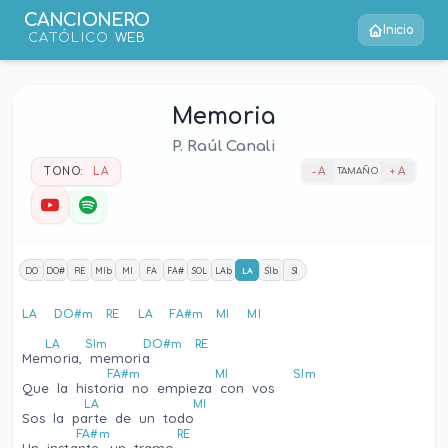
CANCIONERO
Inicio
CATÓLICO
WEB
Memoria
P. Raúl Canali
TONO:
LA
- A
TAMAÑO
+ A
DO
DO#
RE
MIb
MI
FA
FA#
SOL
LAb
LA
SIb
SI
LA
DO#m
RE
LA
FA#m
MI
MI
LA
SIm
DO#m
RE
Memoria, memoria
FA#m
MI
SIm
Que la historia no empieza con vos
LA
MI
Sos la parte de un todo
FA#m
RE
Un instante, un tramo